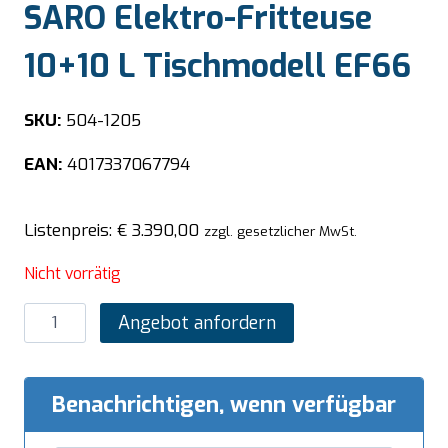
SARO Elektro-Fritteuse
10+10 L Tischmodell EF66
SKU:
504-1205
EAN:
4017337067794
Listenpreis:
€
3.390,00
zzgl. gesetzlicher MwSt.
Nicht vorrätig
SARO
Angebot anfordern
Elektro-
Fritteuse
10+10
Benachrichtigen, wenn verfügbar
L