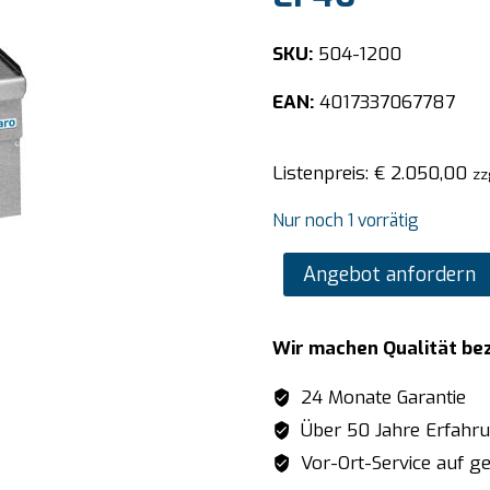
SKU:
504-1200
EAN:
4017337067787
Listenpreis:
€
2.050,00
zz
Nur noch 1 vorrätig
SARO
Angebot anfordern
Elektro-
Fritteuse
Wir machen Qualität be
10
L
24 Monate Garantie
Modell
Über 50 Jahre Erfahr
EF46
Vor-Ort-Service auf ge
Menge