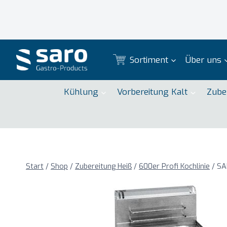
Zum
Inhalt
springen
Sortiment
Über uns
Kühlung
Vorbereitung Kalt
Zube
Start
/
Shop
/
Zubereitung Heiß
/
600er Profi Kochlinie
/
SA