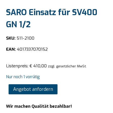
SARO Einsatz für SV400
GN 1/2
SKU:
511-2100
EAN:
4017337070152
Listenpreis:
€
410,00
zzgl. gesetzlicher MwSt.
Nur noch 1 vorrätig
SARO
Angebot anfordern
Einsatz
für
Wir machen Qualität bezahlbar!
SV400