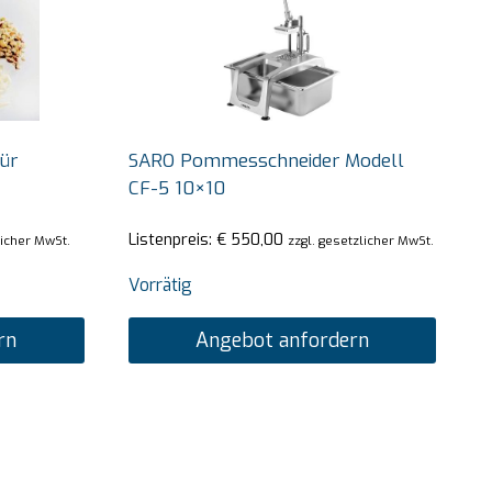
ür
SARO Pommesschneider Modell
CF-5 10×10
Listenpreis:
€
550,00
licher MwSt.
zzgl. gesetzlicher MwSt.
Vorrätig
rn
Angebot anfordern