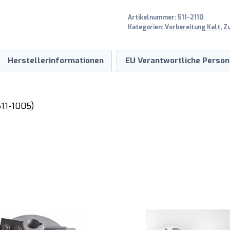
180
Artikelnummer:
511-2110
mm
Kategorien:
Vorbereitung Kalt
,
Z
Menge
Herstellerinformationen
EU Verantwortliche Person
11-1005)