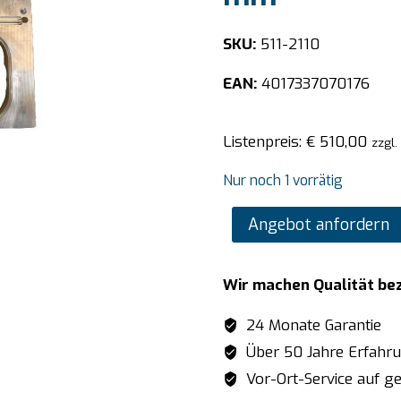
SKU:
511-2110
EAN:
4017337070176
Listenpreis:
€
510,00
zzgl.
Nur noch 1 vorrätig
SARO
Angebot anfordern
Einsatz
für
Wir machen Qualität be
SV400
2
24 Monate Garantie
x
Über 50 Jahre Erfahr
180
Vor-Ort-Service auf ge
x