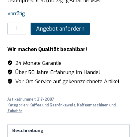
Listenpreis:
€
50,00
zzgl. gesetzlicher MwSt.
Vorrätig
SARO
Angebot anfordern
Edelstahl-
Isolierpumpkanne
Wir machen Qualität bezahlbar!
ECO
(innen/außen
24 Monate Garantie
Edelstahl)
Über 50 Jahre Erfahrung im Handel
Menge
Vor-Ort-Service auf gekennzeichnete Artikel
Artikelnummer:
317-2087
Kategorien:
Kaffee und Getränkewelt
,
Kaffeemaschinen und
Zubehör
Beschreibung