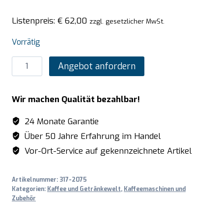
Listenpreis:
€
62,00
zzgl. gesetzlicher MwSt.
Vorrätig
SARO
Angebot anfordern
Edelstahl-
Isolierpumpkanne
Wir machen Qualität bezahlbar!
(Innen
Glas)
24 Monate Garantie
Menge
Über 50 Jahre Erfahrung im Handel
Vor-Ort-Service auf gekennzeichnete Artikel
Artikelnummer:
317-2075
Kategorien:
Kaffee und Getränkewelt
,
Kaffeemaschinen und
Zubehör