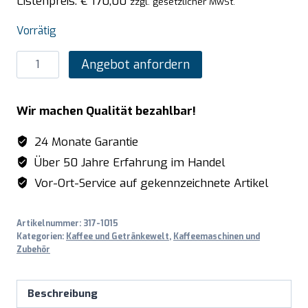
Listenpreis:
€
170,00
zzgl. gesetzlicher MwSt.
Vorrätig
SARO
Angebot anfordern
Kaffeemaschine
mit
Wir machen Qualität bezahlbar!
Rundfilter
Modell
24 Monate Garantie
SAROMICA
Über 50 Jahre Erfahrung im Handel
6015
Vor-Ort-Service auf gekennzeichnete Artikel
Menge
Artikelnummer:
317-1015
Kategorien:
Kaffee und Getränkewelt
,
Kaffeemaschinen und
Zubehör
Beschreibung