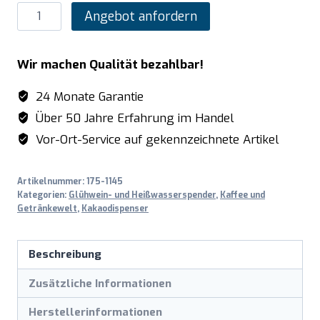
SARO
Angebot anfordern
Kakaodispenser
Modell
Wir machen Qualität bezahlbar!
NINA
schwarz
24 Monate Garantie
Menge
Über 50 Jahre Erfahrung im Handel
Vor-Ort-Service auf gekennzeichnete Artikel
Artikelnummer:
175-1145
Kategorien:
Glühwein- und Heißwasserspender
,
Kaffee und
Getränkewelt
,
Kakaodispenser
Beschreibung
Zusätzliche Informationen
Herstellerinformationen