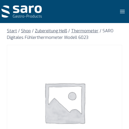
Zum
Inhalt
springen
Start
/
Shop
/
Zubereitung Heiß
/
Thermometer
/
SARO
Digitales Fühlerthermometer Modell 6023