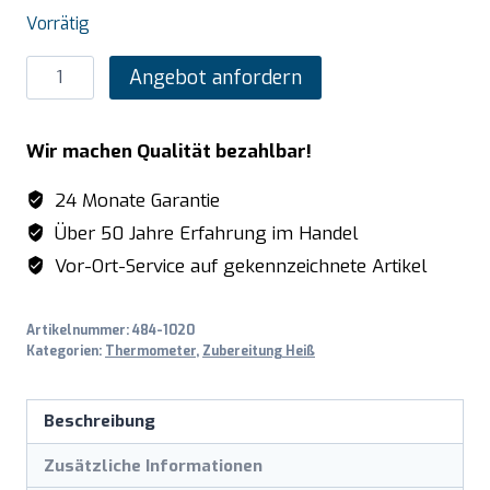
Vorrätig
SARO
Angebot anfordern
Digitales
Fühlerthermometer
Wir machen Qualität bezahlbar!
Modell
6023
24 Monate Garantie
Menge
Über 50 Jahre Erfahrung im Handel
Vor-Ort-Service auf gekennzeichnete Artikel
Artikelnummer:
484-1020
Kategorien:
Thermometer
,
Zubereitung Heiß
Beschreibung
Zusätzliche Informationen