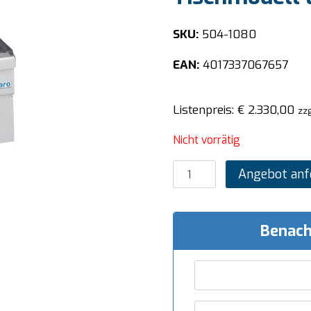
SKU:
504-1080
EAN:
4017337067657
Listenpreis:
€
2.330,00
zzg
Nicht vorrätig
SARO
Angebot anf
Cerankochfeld,
2
Felder
Benach
600
Line
Tischmodell
EVC26