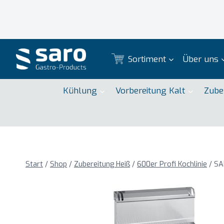
Zum
Inhalt
springen
Sortiment
Über uns
Kühlung
Vorbereitung Kalt
Zube
Start
/
Shop
/
Zubereitung Heiß
/
600er Profi Kochlinie
/
SA