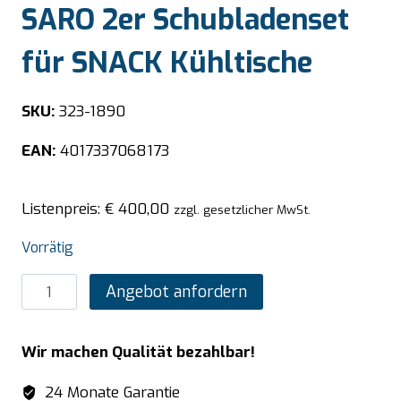
SARO 2er Schubladenset
für SNACK Kühltische
SKU:
323-1890
EAN:
4017337068173
Listenpreis:
€
400,00
zzgl. gesetzlicher MwSt.
Vorrätig
SARO
Angebot anfordern
2er
Schubladenset
Wir machen Qualität bezahlbar!
für
SNACK
24 Monate Garantie