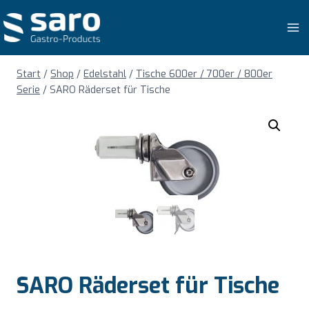
Zum
Inhalt
springen
Start
/
Shop
/
Edelstahl
/
Tische 600er / 700er / 800er
Serie
/
SARO Räderset für Tische
SARO Räderset für Tische