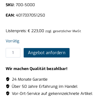
SKU:
700-5000
EAN:
4017337051250
Listenpreis:
€
223,00
zzgl. gesetzlicher MwSt.
Vorrätig
SARO
Angebot anfordern
Räderset
für
Wir machen Qualität bezahlbar!
Tische
Menge
24 Monate Garantie
Über 50 Jahre Erfahrung im Handel
Vor-Ort-Service auf gekennzeichnete Artikel