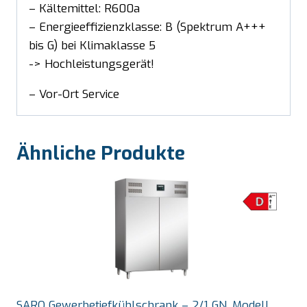
– Kältemittel: R600a
– Energieeffizienzklasse: B (Spektrum A+++
bis G) bei Klimaklasse 5
-> Hochleistungsgerät!
– Vor-Ort Service
Ähnliche Produkte
SARO Gewerbetiefkühlschrank – 2/1 GN, Modell