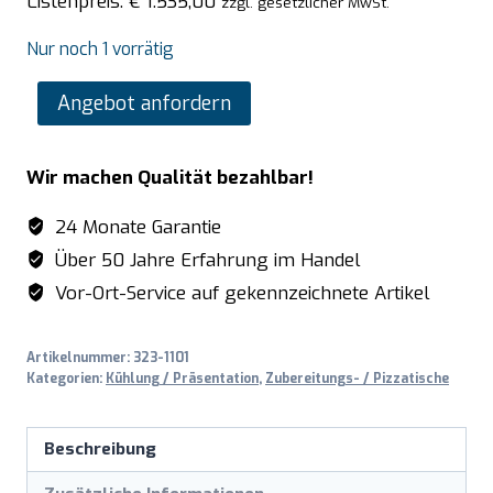
Listenpreis:
€
1.535,00
zzgl. gesetzlicher MwSt.
Nur noch 1 vorrätig
SARO
Angebot anfordern
Pizzatisch,
2
Wir machen Qualität bezahlbar!
Türen,
Glasaufsatz,
24 Monate Garantie
Modell
Über 50 Jahre Erfahrung im Handel
PS
Vor-Ort-Service auf gekennzeichnete Artikel
200
G
Artikelnummer:
323-1101
Menge
Kategorien:
Kühlung / Präsentation
,
Zubereitungs- / Pizzatische
Beschreibung