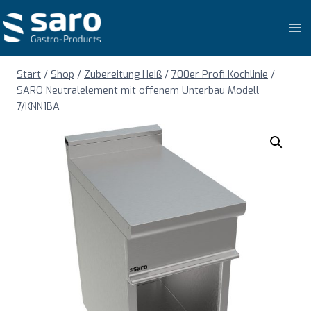
Zum
Inhalt
springen
Start
/
Shop
/
Zubereitung Heiß
/
700er Profi Kochlinie
/
SARO Neutralelement mit offenem Unterbau Modell
7/KNN1BA