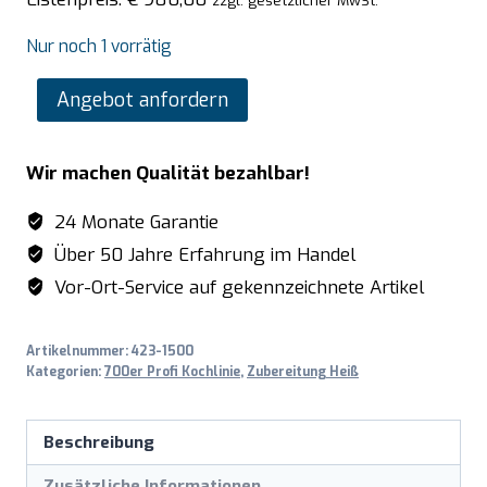
zzgl. gesetzlicher MwSt.
Nur noch 1 vorrätig
SARO
Angebot anfordern
Neutralelement
mit
Wir machen Qualität bezahlbar!
offenem
Unterbau
24 Monate Garantie
Modell
Über 50 Jahre Erfahrung im Handel
7/KNN1BA
Vor-Ort-Service auf gekennzeichnete Artikel
Menge
Artikelnummer:
423-1500
Kategorien:
700er Profi Kochlinie
,
Zubereitung Heiß
Beschreibung
Zusätzliche Informationen