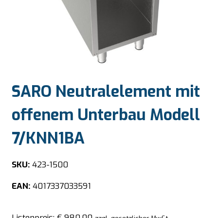
SARO Neutralelement mit
offenem Unterbau Modell
7/KNN1BA
SKU:
423-1500
EAN:
4017337033591
Listenpreis:
€
980,00