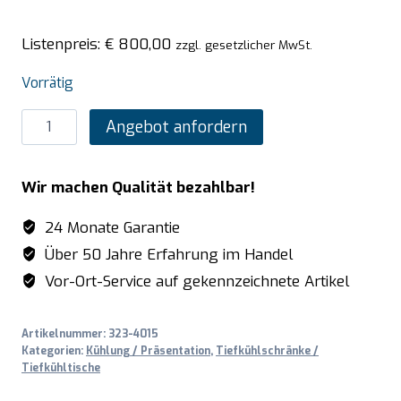
Listenpreis:
€
800,00
zzgl. gesetzlicher MwSt.
Vorrätig
SARO
Angebot anfordern
Lagertiefkühlschrank
-
Wir machen Qualität bezahlbar!
Edelstahl,
Modell
24 Monate Garantie
HT
Über 50 Jahre Erfahrung im Handel
200
Vor-Ort-Service auf gekennzeichnete Artikel
S/S
Menge
Artikelnummer:
323-4015
Kategorien:
Kühlung / Präsentation
,
Tiefkühlschränke /
Tiefkühltische