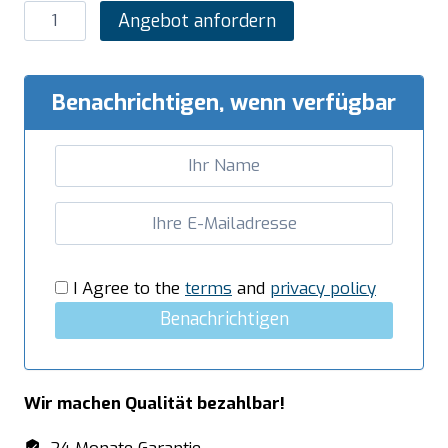
SARO
Angebot anfordern
Kühltisch
mit
2
Benachrichtigen, wenn verfügbar
Türen
und
1x
2er
Schubladenset,
Modell
EGN
I Agree to the
terms
and
privacy policy
3110
Benachrichtigen
TN
Menge
Wir machen Qualität bezahlbar!