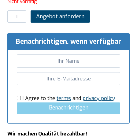
Nicht vorrätig
SARO
Angebot anfordern
Kühltisch
mit
2
Benachrichtigen, wenn verfügbar
Türen
und
2x
3er
Schubladenset,
Modell
KYLJA
I Agree to the
terms
and
privacy policy
4150
Benachrichtigen
TN
Menge
Wir machen Qualität bezahlbar!