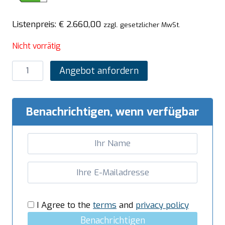
Listenpreis:
€
2.660,00
zzgl. gesetzlicher MwSt.
Nicht vorrätig
SARO
Angebot anfordern
Kühlschrank
mit
Glastür
Benachrichtigen, wenn verfügbar
-
weiß,
Modell
MM5
PV
Menge
I Agree to the
terms
and
privacy policy
Benachrichtigen