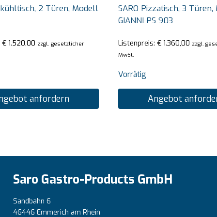
kühltisch, 2 Türen, Modell
SARO Pizzatisch, 3 Türen,
GIANNI PS 903
:
€
1.520,00
Listenpreis:
€
1.360,00
zzgl. gesetzlicher
zzgl. ges
MwSt.
Vorrätig
ngebot anfordern
Angebot anforde
Saro Gastro-Products GmbH
Sandbahn 6
46446 Emmerich am Rhein