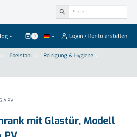
Login / Konto erstellen
log
0
Edelstahl
Reinigung & Hygiene
CS A PV
rank mit Glastür, Modell
A PV