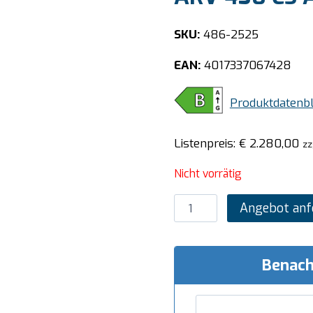
SKU:
486-2525
EAN:
4017337067428
Produktdatenbl
Listenpreis:
€
2.280,00
zz
Nicht vorrätig
SARO
Angebot anf
Kühlschrank
mit
Glastür,
Benach
Modell
ARV