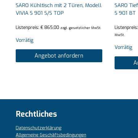
SARO Kühltisch mit 2 Türen, Modell
SARO Tief
VIVIA S 901 S/S TOP
S 901 BT
Listenpreis:
€
865,00
Listenpreis
zzgl. gesetzlicher MwSt.
MwSt.
Vorrätig
Vorrätig
Angebot anfordern
A
Rechtliches
Datenschutzerklärung
Allgemeine Geschäftsbedingungen