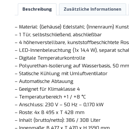
Beschreibung
Zusätzliche Informationen
– Material: (Gehäuse) Edelstahl; (Innenraum) Kunst
– 1 Tür, selbstschließend, abschließbar
– 4 höhenverstellbare, kunststoffbeschichtete Ros
– LED-Innenbeleuchtung (1x 14,4 W), separat scha
– Digitale Temperaturkontrolle
– Polyurethan-Isolierung auf Wasserbasis, 50 m
– Statische Kühlung mit Umluftventilator
– Automatische Abtauung
– Geeignet für Klimaklasse 4
– Temperaturbereich +1 / +8 °C
– Anschluss: 230 V – 50 Hz – 0,170 kW
– Roste: 4x B 495 x T 428 mm
– Inhalt (brutto/netto): 386 / 308 Liter
– Innenmaße: B 477 x T 470 x H 1590 mm