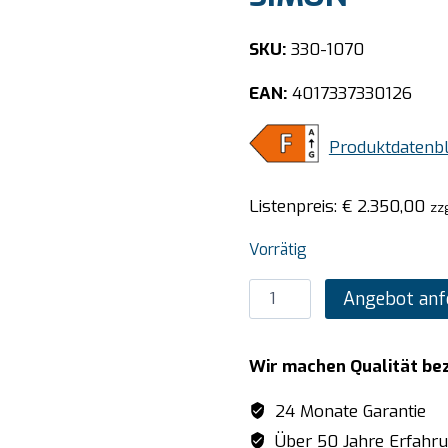
SKU:
330-1070
EAN:
4017337330126
Produktdatenbl
Listenpreis:
€
2.350,00
zz
Vorrätig
SARO
Angebot anf
Kühlregal
220
Wir machen Qualität be
Liter,
Modell
24 Monate Garantie
SIMON
Über 50 Jahre Erfahr