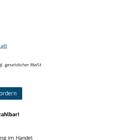
att
gl. gesetzlicher MwSt.
ordern
zahlbar!
ung im Handel