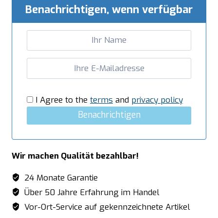
Vide
Benachrichtigen, wenn verfügbar
Kessel
Modell
SV
K
28
Menge
I Agree to the
terms
and
privacy policy
Benachrichtigen
Wir machen Qualität bezahlbar!
24 Monate Garantie
Über 50 Jahre Erfahrung im Handel
Vor-Ort-Service auf gekennzeichnete Artikel