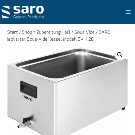
Zum
Inhalt
springen
Start
/
Shop
/
Zubereitung Heiß
/
Sous Vide
/
SARO
Isolierter Sous-Vide Kessel Modell SV K 28