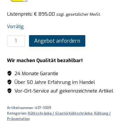
Listenpreis:
€
895,00
zzgl. gesetzlicher MwSt.
Vorrätig
SARO
Angebot anfordern
Getränkekühlschrank
mit
Wir machen Qualität bezahlbar!
Glastür,
Modell
24 Monate Garantie
GTK
Über 50 Jahre Erfahrung im Handel
310
Vor-Ort-Service auf gekennzeichnete Artikel
Menge
Artikelnummer:
437-1009
Kategorien:
Kühlschränke / Glastürkühlschränke
,
Kühlung /
Präsentation