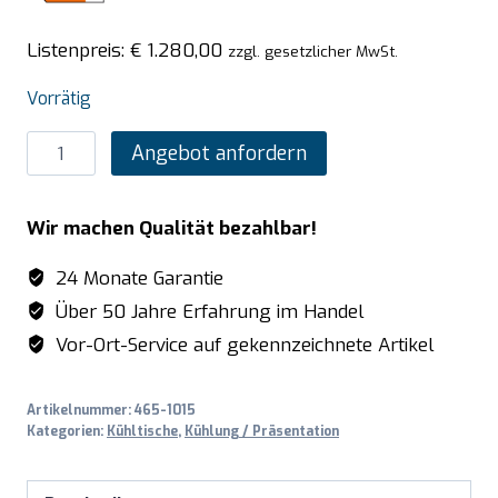
Listenpreis:
€
1.280,00
zzgl. gesetzlicher MwSt.
Vorrätig
SARO
Angebot anfordern
Kühltisch
mit
Wir machen Qualität bezahlbar!
Tür
und
24 Monate Garantie
Schubladen,
Über 50 Jahre Erfahrung im Handel
Modell
Vor-Ort-Service auf gekennzeichnete Artikel
ES
901
Artikelnummer:
465-1015
S/S
Kategorien:
Kühltische
,
Kühlung / Präsentation
TOP
1/2