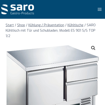
Zum
Inhalt
springen
Start
/
Shop
/
Kühlung / Präsentation
/
Kühltische
/
SARO
Kühltisch mit Tür und Schubladen, Modell ES 901 S/S TOP
1/2