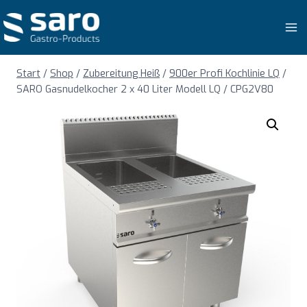
Zum
Inhalt
springen
Start
/
Shop
/
Zubereitung Heiß
/
900er Profi Kochlinie LQ
/
SARO Gasnudelkocher 2 x 40 Liter Modell LQ / CPG2V80