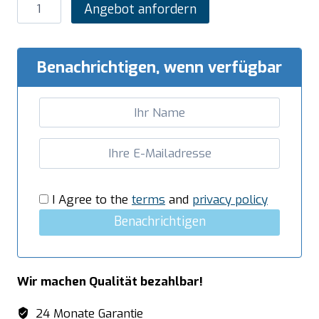
SARO
Angebot anfordern
Gasnudelkocher
2
x
Benachrichtigen, wenn verfügbar
40
Liter
Modell
LQ
/
CPG2V80
Menge
I Agree to the
terms
and
privacy policy
Benachrichtigen
Wir machen Qualität bezahlbar!
24 Monate Garantie