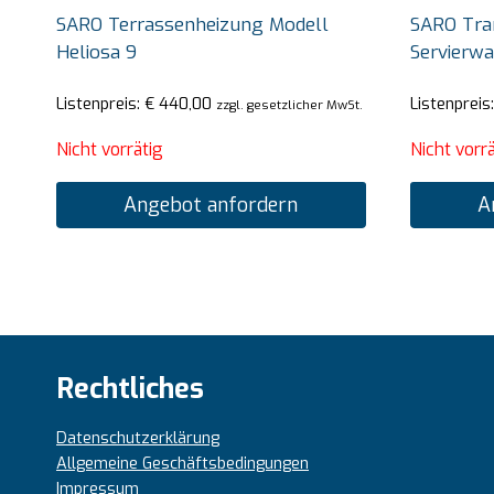
SARO Terrassenheizung Modell
SARO Tra
Heliosa 9
Servierw
Listenpreis:
€
440,00
Listenpreis
zzgl. gesetzlicher MwSt.
Nicht vorrätig
Nicht vorrä
Angebot anfordern
A
Rechtliches
Datenschutzerklärung
Allgemeine Geschäftsbedingungen
Impressum