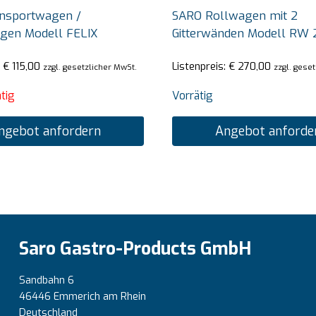
nsportwagen /
SARO Rollwagen mit 2
agen Modell FELIX
Gitterwänden Modell RW 
:
€
115,00
Listenpreis:
€
270,00
zzgl. gesetzlicher MwSt.
zzgl. gese
tig
Vorrätig
ngebot anfordern
Angebot anforde
Saro Gastro-Products GmbH
Sandbahn 6
46446 Emmerich am Rhein
Deutschland