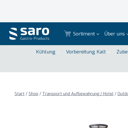
Zum
Inhalt
springen
Sortiment
Über uns
Kühlung
Vorbereitung Kalt
Zube
Start
/
Shop
/
Transport und Aufbewahrung / Hotel
/
Outd