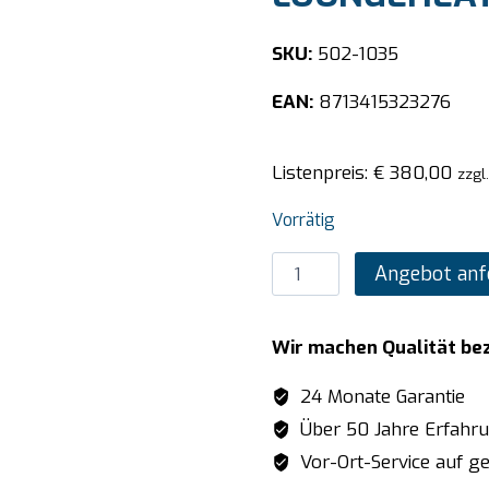
SKU:
502-1035
EAN:
8713415323276
Listenpreis:
€
380,00
zzgl
Vorrätig
SARO-
Angebot anf
Gasheizstrahler
Modell
Wir machen Qualität be
AREA
LOUNGEHEATER
24 Monate Garantie
Menge
Über 50 Jahre Erfahr
Vor-Ort-Service auf ge