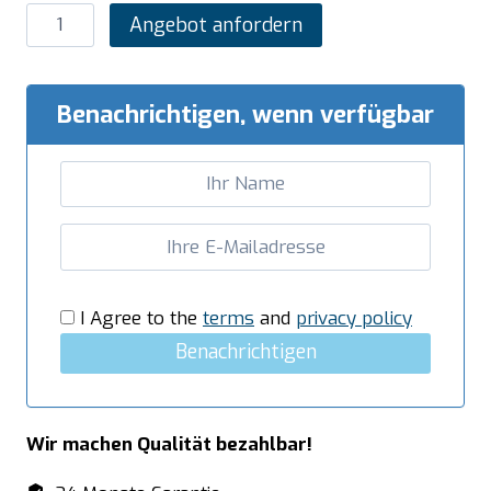
SARO
Angebot anfordern
Gasfritteuse
22
Liter
Benachrichtigen, wenn verfügbar
Modell
LQ
/
FLG1V22
Menge
I Agree to the
terms
and
privacy policy
Benachrichtigen
Wir machen Qualität bezahlbar!