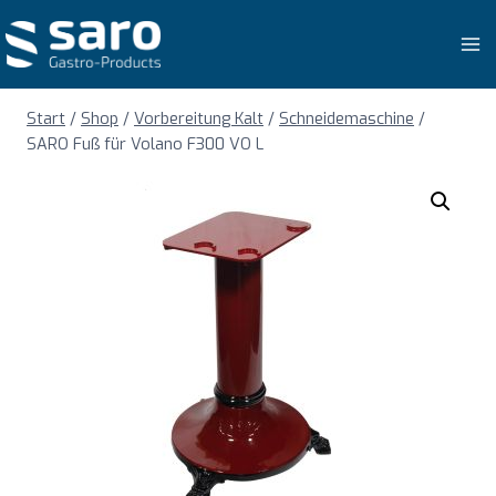
Zum
Inhalt
springen
Start
/
Shop
/
Vorbereitung Kalt
/
Schneidemaschine
/
SARO Fuß für Volano F300 VO L