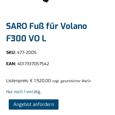
SARO Fuß für Volano
F300 VO L
SKU:
477-2005
EAN:
4017337057542
Listenpreis:
€
1.920,00
zzgl. gesetzlicher MwSt.
Nur noch 1 vorrätig
SARO
Angebot anfordern
Fuß