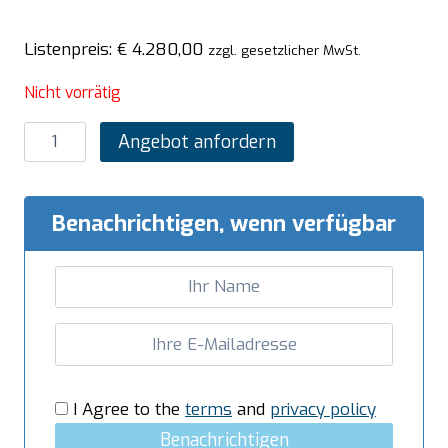
Listenpreis:
€
4.280,00
zzgl. gesetzlicher MwSt.
Nicht vorrätig
SARO
Angebot anfordern
Elektro-
Griddleplatte
mit
Benachrichtigen, wenn verfügbar
offenem
Unterbau,
Modell
E7/KTE2BAM
Menge
I Agree to the
terms
and
privacy policy
Benachrichtigen