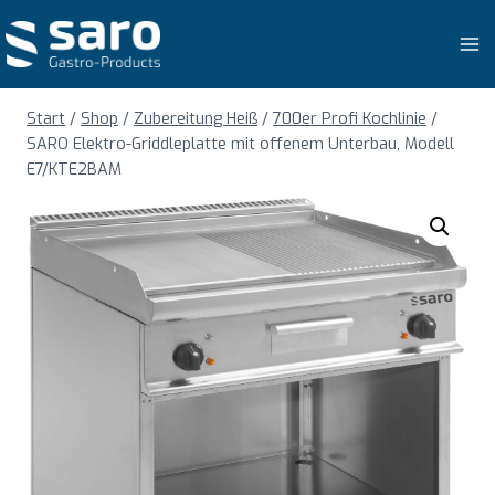
Zum
Inhalt
springen
Start
/
Shop
/
Zubereitung Heiß
/
700er Profi Kochlinie
/
SARO Elektro-Griddleplatte mit offenem Unterbau, Modell
E7/KTE2BAM