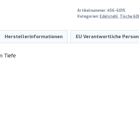
T
Artikelnummer:
456-6015
600
Kategorien:
Edelstahl
,
Tische 600
mm
Menge
Herstellerinformationen
EU Verantwortliche Person
m Tiefe