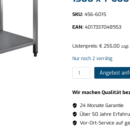
SKU:
456-6015
EAN:
4017337048953
Listenpreis:
€
255,00
zzgl
Nur noch 2 vorrätig
SARO
Angebot anf
Edelstahltisch
zerl.
Wir machen Qualität be
Unterblatt
-
24 Monate Garantie
B
Über 50 Jahre Erfahr
1500
Vor-Ort-Service auf ge
x