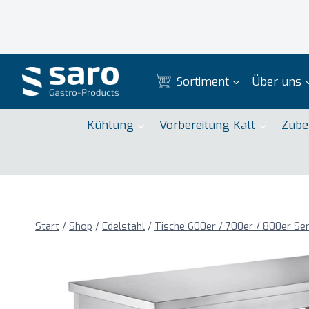
Zum
Inhalt
springen
Sortiment
Über uns
Kühlung
Vorbereitung Kalt
Zube
Start
/
Shop
/
Edelstahl
/
Tische 600er / 700er / 800er Ser