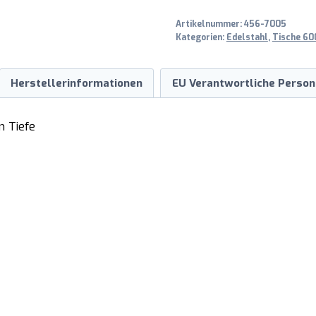
T
Artikelnummer:
456-7005
700
Kategorien:
Edelstahl
,
Tische 600
mm
Menge
Herstellerinformationen
EU Verantwortliche Person
m Tiefe