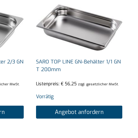
er 2/3 GN
SARO TOP LINE GN-Behälter 1/1 GN
T 200mm
Listenpreis:
€
56,25
licher MwSt.
zzgl. gesetzlicher MwSt.
Vorrätig
rn
Angebot anfordern