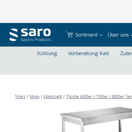
Zum
Inhalt
springen
Sortiment
Über uns
Kühlung
Vorbereitung Kalt
Zube
Start
/
Shop
/
Edelstahl
/
Tische 600er / 700er / 800er Ser