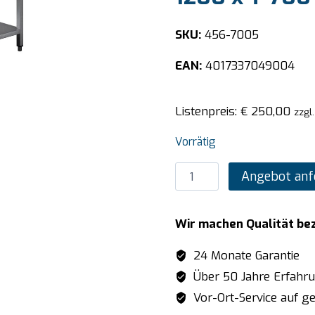
SKU:
456-7005
EAN:
4017337049004
Listenpreis:
€
250,00
zzgl
Vorrätig
SARO
Angebot anf
Edelstahltisch
zerl.
Wir machen Qualität be
Unterblatt
-
24 Monate Garantie
B
Über 50 Jahre Erfahr
1200
Vor-Ort-Service auf ge
x