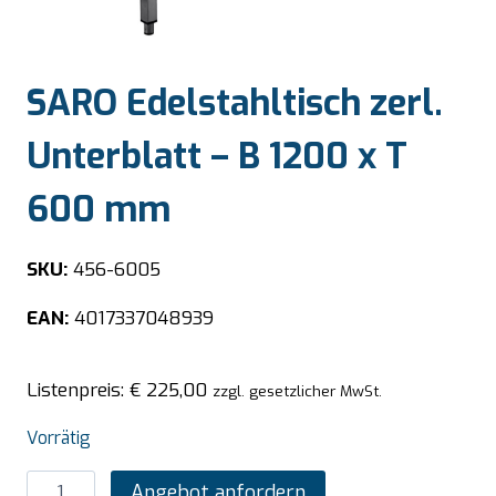
SARO Edelstahltisch zerl.
Unterblatt – B 1200 x T
600 mm
SKU:
456-6005
EAN:
4017337048939
Listenpreis:
€
225,00
zzgl. gesetzlicher MwSt.
Vorrätig
SARO
Angebot anfordern