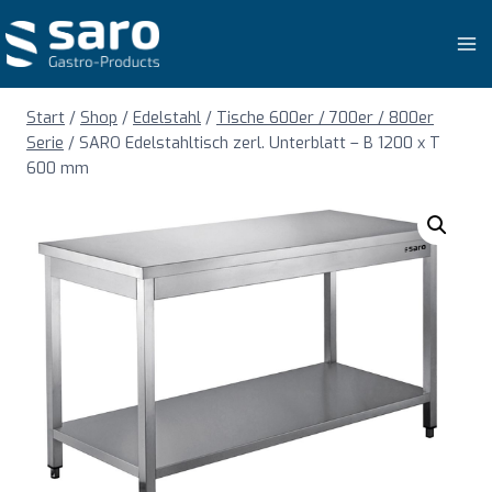
Zum
Inhalt
springen
Start
/
Shop
/
Edelstahl
/
Tische 600er / 700er / 800er
Serie
/
SARO Edelstahltisch zerl. Unterblatt – B 1200 x T
600 mm