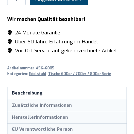
Edelstahltisch
zerl.
Wir machen Qualität bezahlbar!
Unterblatt
-
24 Monate Garantie
B
Über 50 Jahre Erfahrung im Handel
1200
Vor-Ort-Service auf gekennzeichnete Artikel
x
T
Artikelnummer:
456-6005
600
Kategorien:
Edelstahl
,
Tische 600er / 700er / 800er Serie
mm
Menge
Beschreibung
Zusätzliche Informationen
Herstellerinformationen
EU Verantwortliche Person