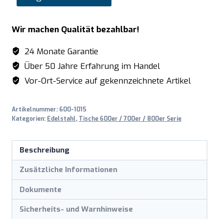
Edelstahltisch
ohne
Wir machen Qualität bezahlbar!
Unterblatt
-
24 Monate Garantie
B
Über 50 Jahre Erfahrung im Handel
1000
Vor-Ort-Service auf gekennzeichnete Artikel
x
T
Artikelnummer:
600-1015
600
Kategorien:
Edelstahl
,
Tische 600er / 700er / 800er Serie
mm
Menge
Beschreibung
Zusätzliche Informationen
Dokumente
Sicherheits- und Warnhinweise