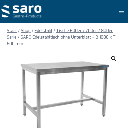
Zum
Inhalt
springen
Start
/
Shop
/
Edelstahl
/
Tische 600er / 700er / 800er
Serie
/
SARO Edelstahltisch ohne Unterblatt – B 1000 x T
600 mm