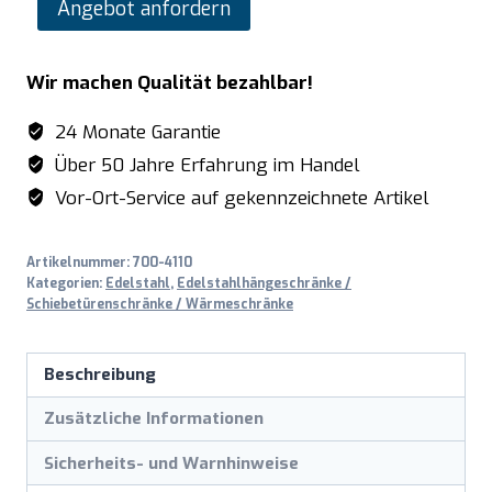
SARO
Angebot anfordern
Edelstahlhängeschrank
-
Wir machen Qualität bezahlbar!
400
mm
24 Monate Garantie
Tiefe,
Über 50 Jahre Erfahrung im Handel
Breite
Vor-Ort-Service auf gekennzeichnete Artikel
1400mm
Menge
Artikelnummer:
700-4110
Kategorien:
Edelstahl
,
Edelstahlhängeschränke /
Schiebetürenschränke / Wärmeschränke
Beschreibung
Zusätzliche Informationen
Sicherheits- und Warnhinweise