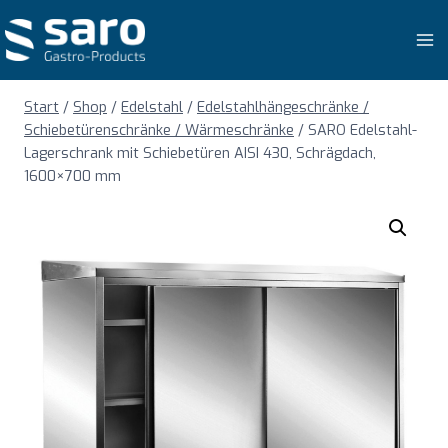
Zum
Inhalt
springen
Start
/
Shop
/
Edelstahl
/
Edelstahlhängeschränke /
Schiebetürenschränke / Wärmeschränke
/
SARO Edelstahl-
Lagerschrank mit Schiebetüren AISI 430, Schrägdach,
1600×700 mm