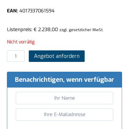
EAN:
4017337061594
Listenpreis:
€
2.238,00
zzgl. gesetzlicher MwSt.
Nicht vorrätig
SARO
Angebot anfordern
Edelstahl-
Lagerschrank
mit
Benachrichtigen, wenn verfügbar
Schiebetüren
AISI
430,
Schrägdach,
1600x700
mm