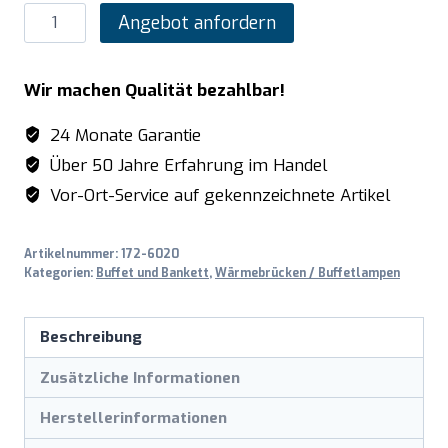
SARO
Angebot anfordern
Buffet-
Wärmelampe
Wir machen Qualität bezahlbar!
Modell
JULIA
24 Monate Garantie
Menge
Über 50 Jahre Erfahrung im Handel
Vor-Ort-Service auf gekennzeichnete Artikel
Artikelnummer:
172-6020
Kategorien:
Buffet und Bankett
,
Wärmebrücken / Buffetlampen
Beschreibung
Zusätzliche Informationen
Herstellerinformationen