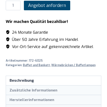
SARO
Angebot anfordern
Buffet-
Wärmelampe
Wir machen Qualität bezahlbar!
Modell
ALADIN
24 Monate Garantie
Menge
Über 50 Jahre Erfahrung im Handel
Vor-Ort-Service auf gekennzeichnete Artikel
Artikelnummer:
172-6025
Kategorien:
Buffet und Bankett
,
Wärmebrücken / Buffetlampen
Beschreibung
Zusätzliche Informationen
Herstellerinformationen