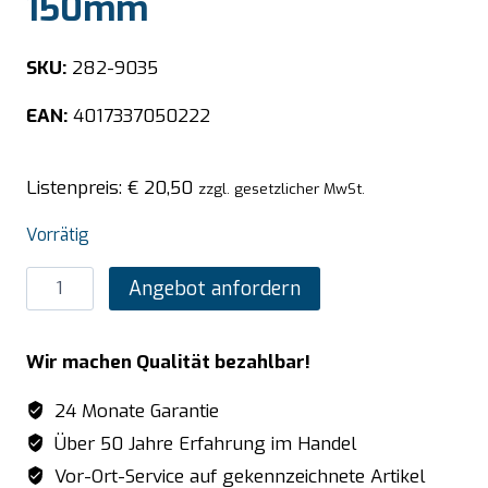
150mm
SKU:
282-9035
EAN:
4017337050222
Listenpreis:
€
20,50
zzgl. gesetzlicher MwSt.
Vorrätig
SARO
Angebot anfordern
BUDGET
LINE
Wir machen Qualität bezahlbar!
GN-
Behälter
24 Monate Garantie
2/3
Über 50 Jahre Erfahrung im Handel
GN
Vor-Ort-Service auf gekennzeichnete Artikel
Tiefe