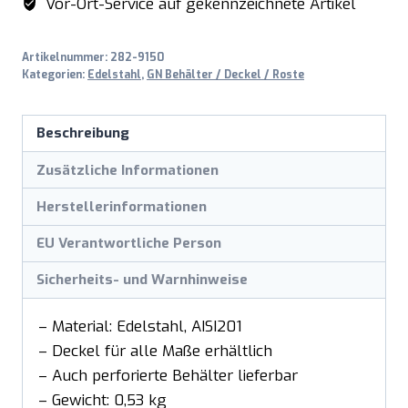
Vor-Ort-Service auf gekennzeichnete Artikel
Tiefe
200mm
Artikelnummer:
282-9150
Menge
Kategorien:
Edelstahl
,
GN Behälter / Deckel / Roste
Beschreibung
Zusätzliche Informationen
Herstellerinformationen
EU Verantwortliche Person
Sicherheits- und Warnhinweise
– Material: Edelstahl, AISI201
– Deckel für alle Maße erhältlich
– Auch perforierte Behälter lieferbar
– Gewicht: 0,53 kg