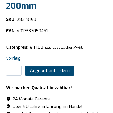
200mm
SKU:
282-9150
EAN:
4017337050451
Listenpreis:
€
11,00
zzgl. gesetzlicher MwSt.
Vorrätig
SARO
Angebot anfordern
BUDGET
LINE
Wir machen Qualität bezahlbar!
GN-
Behälter
24 Monate Garantie
1/6
Über 50 Jahre Erfahrung im Handel
GN