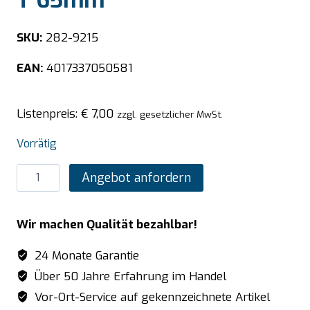
T 65mm
SKU:
282-9215
EAN:
4017337050581
Listenpreis:
€
7,00
zzgl. gesetzlicher MwSt.
Vorrätig
SARO
Angebot anfordern
BUDGET
LINE
Wir machen Qualität bezahlbar!
GN-
Behälter
24 Monate Garantie
1/3
Über 50 Jahre Erfahrung im Handel
GN
Vor-Ort-Service auf gekennzeichnete Artikel
perforiert