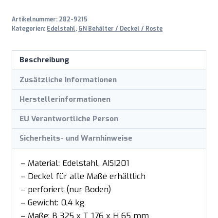
T
Artikelnummer:
282-9215
65mm
Kategorien:
Edelstahl
,
GN Behälter / Deckel / Roste
Menge
Beschreibung
Zusätzliche Informationen
Herstellerinformationen
EU Verantwortliche Person
Sicherheits- und Warnhinweise
– Material: Edelstahl, AISI201
– Deckel für alle Maße erhältlich
– perforiert (nur Boden)
– Gewicht: 0,4 kg
– Maße: B 325 x T 176 x H 65 mm