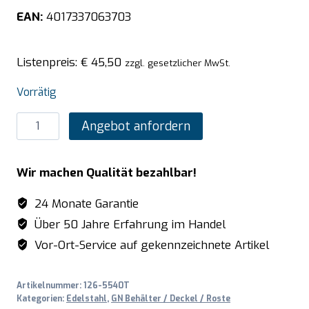
EAN:
4017337063703
Listenpreis:
€
45,50
zzgl. gesetzlicher MwSt.
Vorrätig
SARO
Angebot anfordern
TOP
LINE
Wir machen Qualität bezahlbar!
GN-
Deckel
24 Monate Garantie
-
Über 50 Jahre Erfahrung im Handel
mit
Vor-Ort-Service auf gekennzeichnete Artikel
Dichtung
2/4
Artikelnummer:
126-5540T
GN
Kategorien:
Edelstahl
,
GN Behälter / Deckel / Roste
Menge