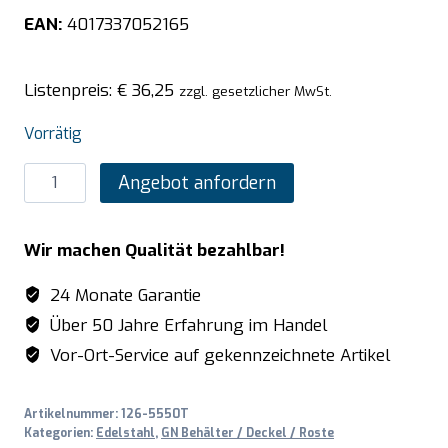
EAN:
4017337052165
Listenpreis:
€
36,25
zzgl. gesetzlicher MwSt.
Vorrätig
SARO
Angebot anfordern
TOP
LINE
Wir machen Qualität bezahlbar!
GN-
Deckel
24 Monate Garantie
-
Über 50 Jahre Erfahrung im Handel
mit
Vor-Ort-Service auf gekennzeichnete Artikel
Dichtung
1/2
Artikelnummer:
126-5550T
GN
Kategorien:
Edelstahl
,
GN Behälter / Deckel / Roste
Menge