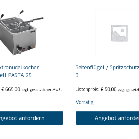
ktronudelkocher
Seitenflügel / Spritzschutz
ell PASTA 25
3
:
€
665,00
Listenpreis:
€
50,00
zzgl. gesetzlicher MwSt.
zzgl. gesetz
Vorrätig
ngebot anfordern
Angebot anforde