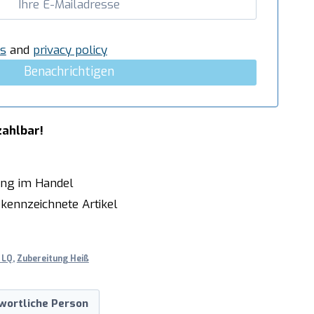
s
and
privacy policy
Benachrichtigen
zahlbar!
ung im Handel
kennzeichnete Artikel
 LQ
,
Zubereitung Heiß
wortliche Person