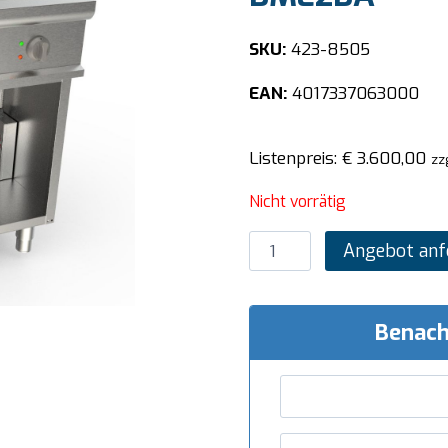
SKU:
423-8505
EAN:
4017337063000
Listenpreis:
€
3.600,00
zz
Nicht vorrätig
SARO
Angebot anf
Bainmarie
2
Becken
Benach
Modell
LQ
/
BME2BA