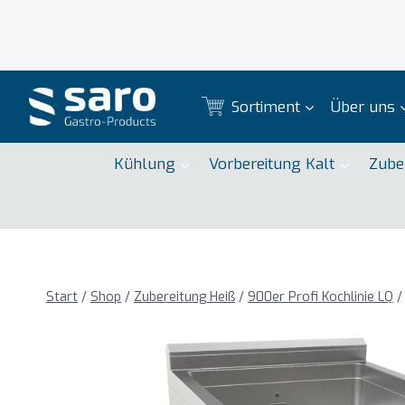
Zum
Inhalt
springen
Sortiment
Über uns
Kühlung
Vorbereitung Kalt
Zube
Start
/
Shop
/
Zubereitung Heiß
/
900er Profi Kochlinie LQ
/