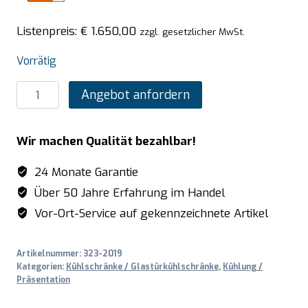
Listenpreis:
€
1.650,00
zzgl. gesetzlicher MwSt.
Vorrätig
SARO
Angebot anfordern
Bäckerei-
Kühlschrank
Wir machen Qualität bezahlbar!
-
weiß,
24 Monate Garantie
Modell
Über 50 Jahre Erfahrung im Handel
HK
Vor-Ort-Service auf gekennzeichnete Artikel
500
B
Artikelnummer:
323-2019
Menge
Kategorien:
Kühlschränke / Glastürkühlschränke
,
Kühlung /
Präsentation