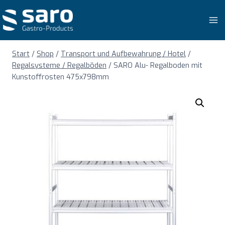
Zum
Inhalt
springen
Start
/
Shop
/
Transport und Aufbewahrung / Hotel
/
Regalsysteme / Regalböden
/
SARO Alu- Regalboden mit
Kunstoffrosten 475x798mm