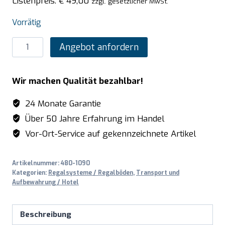
Listenpreis:
€
49,00
zzgl. gesetzlicher MwSt.
Vorrätig
SARO
Angebot anfordern
Alu-
Regalboden
Wir machen Qualität bezahlbar!
mit
Kunstoffrosten
24 Monate Garantie
475x798mm
Über 50 Jahre Erfahrung im Handel
Menge
Vor-Ort-Service auf gekennzeichnete Artikel
Artikelnummer:
480-1090
Kategorien:
Regalsysteme / Regalböden
,
Transport und
Aufbewahrung / Hotel
Beschreibung