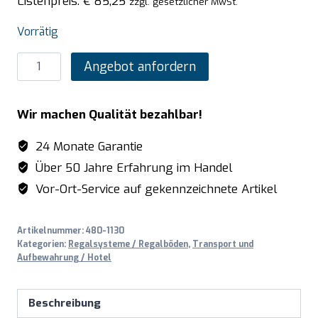
Listenpreis:
€
85,25
zzgl. gesetzlicher MwSt.
Vorrätig
SARO
Angebot anfordern
Alu-
Regalboden
Wir machen Qualität bezahlbar!
mit
Kunstoffrosten
24 Monate Garantie
475x1682mm
Über 50 Jahre Erfahrung im Handel
Menge
Vor-Ort-Service auf gekennzeichnete Artikel
Artikelnummer:
480-1130
Kategorien:
Regalsysteme / Regalböden
,
Transport und
Aufbewahrung / Hotel
Beschreibung