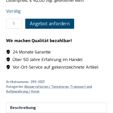
Listenpreis:
€
42,00
zzgl. gesetzlicher MwSt.
Vorrätig
SARO
Angebot anfordern
Absperrpfosten
/
Wir machen Qualität bezahlbar!
Tensatoren
Modell
24 Monate Garantie
AF
Über 50 Jahre Erfahrung im Handel
206
Vor-Ort-Service auf gekennzeichnete Artikel
SR
Menge
Artikelnummer:
399-1007
Kategorien:
Absperrpfosten / Tensatoren
,
Transport und
Aufbewahrung / Hotel
Beschreibung