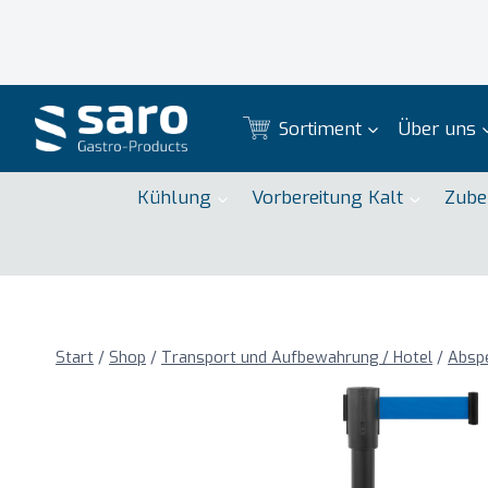
Zum
Inhalt
springen
Sortiment
Über uns
Kühlung
Vorbereitung Kalt
Zube
Start
/
Shop
/
Transport und Aufbewahrung / Hotel
/
Abspe