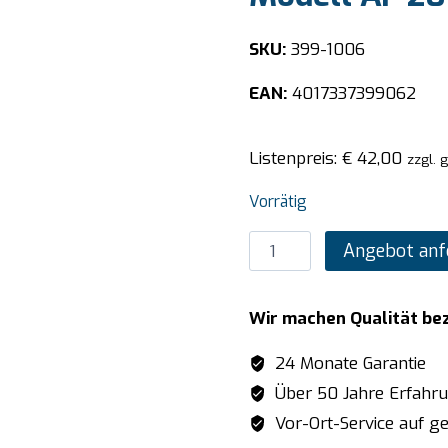
SKU:
399-1006
EAN:
4017337399062
Listenpreis:
€
42,00
zzgl. 
Vorrätig
SARO
Angebot anf
Absperrpfosten
/
Wir machen Qualität be
Tensatoren
Modell
24 Monate Garantie
AF
Über 50 Jahre Erfahr
206
Vor-Ort-Service auf ge
PB