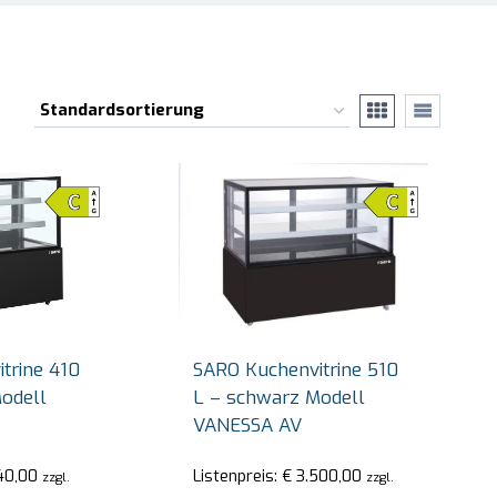
trine 410
SARO Kuchenvitrine 510
odell
L – schwarz Modell
VANESSA AV
O Thermobehälter Modell Emmerich
SARO Heißes
40,00
Listenpreis:
€
3.500,00
zzgl.
zzgl.
SB-H130 wei