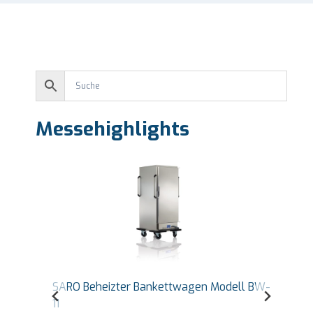
Messehighlights
-
SARO Countertop Warmhaltevitrine Self
Service Modell BENNET