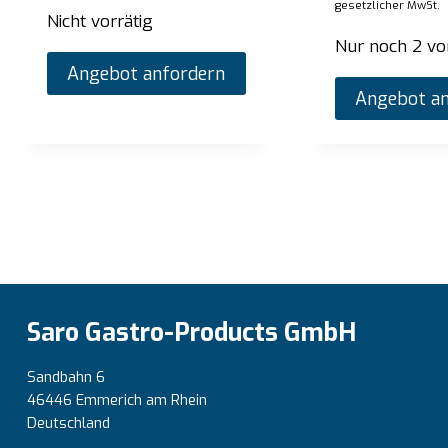
Listenpreis:
€
2.720,00
List
gesetzlicher MwSt.
zzgl. gesetzlicher MwSt.
Nicht vorrätig
Vorrätig
Vorr
Nur noch 2 vo
Angebot anfordern
Angebot anfordern
Angebot an
Saro Gastro-Products GmbH
Sandbahn 6
46446 Emmerich am Rhein
Deutschland