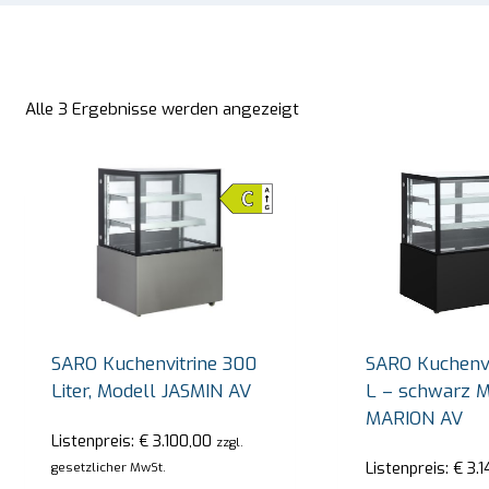
Alle 3 Ergebnisse werden angezeigt
SARO Kuchenvitrine 300
SARO Kuchenvi
Liter, Modell JASMIN AV
L – schwarz M
MARION AV
Listenpreis:
€
3.100,00
zzgl.
SARO Bain-Marie-Trolley Modell BT-3
SAR
Listenpreis:
€
3.1
gesetzlicher MwSt.