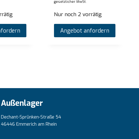
enpreis:
€
1.665,00
gesetzlicher MwSt.
zzgl. gesetzlicher MwSt.
Listenpreis:
€
ätig
rrätig
Nur noch 2 vorrätig
Nur noch 1 v
Angebot anfordern
fordern
Angebot anfordern
A
Außenlager
Dechant-Sprünken-Straße 54
46446 Emmerich am Rhein