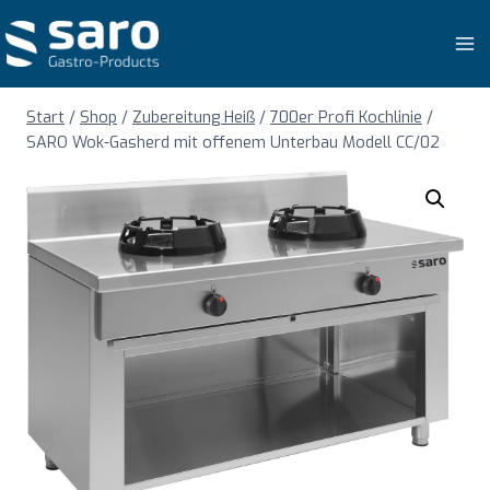
Zum
Inhalt
springen
Start
/
Shop
/
Zubereitung Heiß
/
700er Profi Kochlinie
/
SARO Wok-Gasherd mit offenem Unterbau Modell CC/02