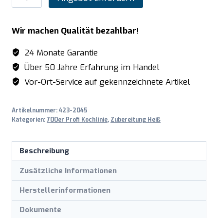
Wok-
Gasherd
Wir machen Qualität bezahlbar!
mit
offenem
24 Monate Garantie
Unterbau
Über 50 Jahre Erfahrung im Handel
Modell
Vor-Ort-Service auf gekennzeichnete Artikel
CC/02
Menge
Artikelnummer:
423-2045
Kategorien:
700er Profi Kochlinie
,
Zubereitung Heiß
Beschreibung
Zusätzliche Informationen
Herstellerinformationen
Dokumente